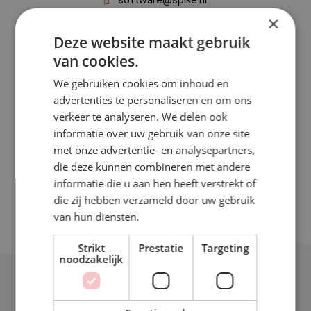
×
+31 (0) 85 - 8884400
Deze website maakt gebruik
van cookies.
Spike Technology Belgium BV – België
We gebruiken cookies om inhoud en
Brusselstraat 51, 2018 Antwerpen
advertenties te personaliseren en om ons
verkeer te analyseren. We delen ook
software@spiketechnics.be
informatie over uw gebruik van onze site
met onze advertentie- en analysepartners,
+32 (0) 3 - 8082678
die deze kunnen combineren met andere
informatie die u aan hen heeft verstrekt of
die zij hebben verzameld door uw gebruik
van hun diensten.
Strikt
Prestatie
Targeting
noodzakelijk
Diensten
Netwerk & Infrastructuur