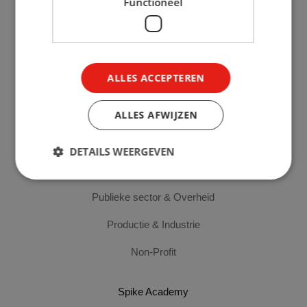
Functioneel
Cloud & software
IT Werkplek
ALLES ACCEPTEREN
Sectoren
ALLES AFWIJZEN
Corporate
MKB
DETAILS WEERGEVEN
Onderwijs
Publieke sector & Overheid
Productie & Industrie
Non-Profit
Spike Academy