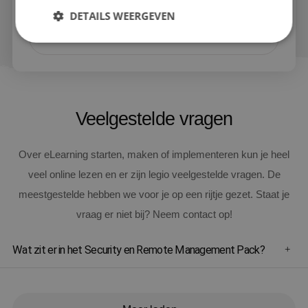
gebruiksvriendelijke app op je smartphone of laptop
DETAILS WEERGEVEN
Dankzij deze moderne telefonieoplossingen profiteer je
Lees verder
van: -Hoge gesprekskwaliteit - Lagere telefoniekosten -
Naadloze integratie met andere communicatie- en
werktools Bij Spike Systems helpen we je overstappen
naar een future-proof telefonieomgeving, zodat jij
professioneel en flexibel bereikbaar blijft.
Veelgestelde vragen
Over eLearning starten, maken of implementeren kun je heel
veel online lezen en er zijn legio veelgestelde vragen. De
meestgestelde hebben we voor je op een rijtje gezet. Staat je
vraag er niet bij? Neem contact op!
Wat zit er in het Security en Remote Management Pack?